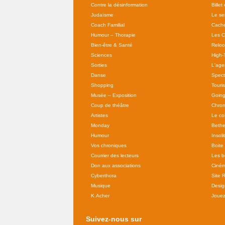
Contre la désinformation
Billet
Judaïsme
Le se
Coach Familial
Cache
Humour – Thorapie
Les C
Bien-être & Santé
Relo
Sciences
High-
Sorties
L'agen
Danse
Spect
Shopping
Touri
Musée – Exposition
Going
Coup de théâtre
Chron
Artistes
Le co
Monday
Bethe
Humour
Insoli
Vos chroniques
Boite
Courrier des lecteurs
Les b
Don aux associations
Ciné
Cyberthora
Site 
Musique
Desig
K.Acher
Joue
Suivez-nous sur