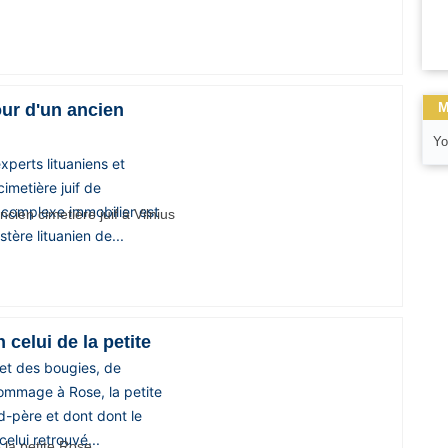
M
our d'un ancien
Yo
perts lituaniens et
cimetière juif de
n complexe immobilier est
tère lituanien de...
n celui de la petite
et des bougies, de
ommage à Rose, la petite
d-père et dont dont le
elui retrouvé...