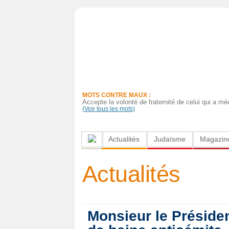
Actualités
Judaïsme
Magazine
MOTS CONTRE MAUX :
Sorties
Accepte la volonté de fraternité de celui qui a méd
(Voir tous les mots)
Culture
Actualités
Judaïsme
Magazin
Radio
High-
Actualités
Tech
Insolites
Monsieur le Présiden
Cuisine