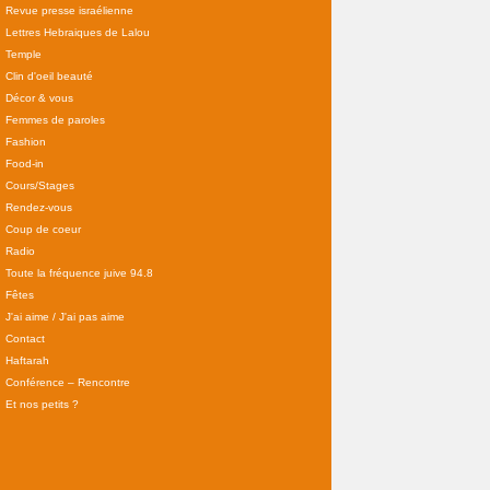
Revue presse israélienne
Lettres Hebraiques de Lalou
Temple
Clin d'oeil beauté
Décor & vous
Femmes de paroles
Fashion
Food-in
Cours/Stages
Rendez-vous
Coup de coeur
Radio
Toute la fréquence juive 94.8
Fêtes
J'ai aime / J'ai pas aime
Contact
Haftarah
Conférence – Rencontre
Et nos petits ?