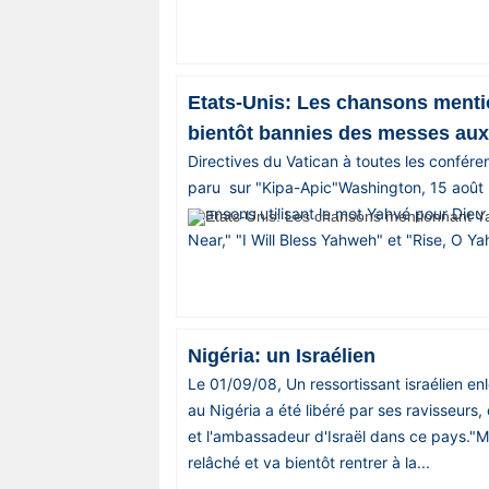
Etats-Unis: Les chansons ment
bientôt bannies des messes aux
Directives du Vatican à toutes les confére
paru sur "Kipa-Apic"Washington, 15 août 
chansons utilisant le mot Yahvé pour Dieu 
Near," "I Will Bless Yahweh" et "Rise, O Ya
Nigéria: un Israélien
Le 01/09/08, Un ressortissant israélien en
au Nigéria a été libéré par ses ravisseurs
et l'ambassadeur d'Israël dans ce pays."M
relâché et va bientôt rentrer à la...