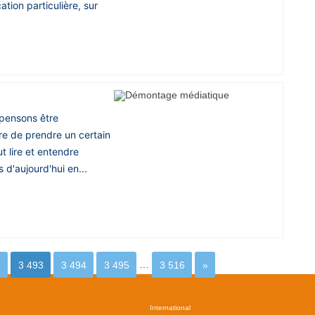
tion particulière, sur
pensons être
e de prendre un certain
ut lire et entendre
 d'aujourd'hui en...
2
3 493
3 494
3 495
…
3 516
»
International