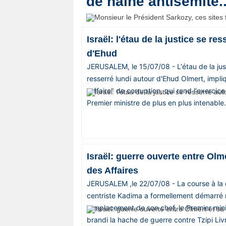
de haine antisémite.
Vos
chroniques
Israël: l'étau de la justice se re
Les
d'Ehud
bonnes
JERUSALEM, le 15/07/08 - L'étau de la jus
adresses
resserré lundi autour d'Ehud Olmert, impl
"affaire" de corruption, qui rend l'exercic
Premier ministre de plus en plus intenable.
Israël: guerre ouverte entre Olme
des Affaires
JERUSALEM ,le 22/07/08 - La course à la d
centriste Kadima a formellement démarré 
remplacement de son chef, le Premier mini
brandi la hache de guerre contre Tzipi Livni