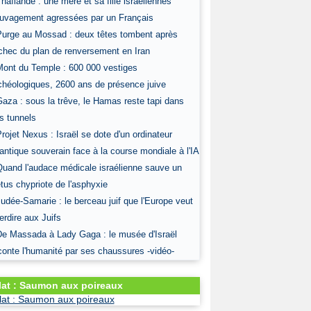
Thaïlande : une mère et sa fille israéliennes
uvagement agressées par un Français
Purge au Mossad : deux têtes tombent après
échec du plan de renversement en Iran
Mont du Temple : 600 000 vestiges
chéologiques, 2600 ans de présence juive
Gaza : sous la trêve, le Hamas reste tapi dans
s tunnels
Projet Nexus : Israël se dote d'un ordinateur
antique souverain face à la course mondiale à l'IA
Quand l'audace médicale israélienne sauve un
tus chypriote de l'asphyxie
Judée-Samarie : le berceau juif que l'Europe veut
terdire aux Juifs
De Massada à Lady Gaga : le musée d'Israël
conte l'humanité par ses chaussures -vidéo-
lat : Saumon aux poireaux