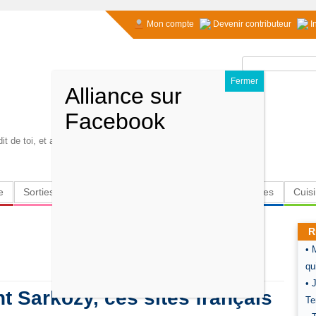
Mon compte
Devenir contributeur
I
Rechercher :
it de toi, et aime-le vraiment
e
Sorties
Culture
Radio
High-Tech
Insolites
Cuis
R
• 
qu
• 
t Sarkozy, ces sites français
Te