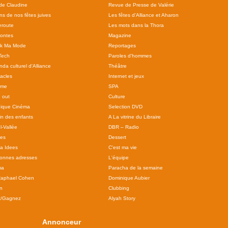
 de Claudine
Revue de Presse de Valérie
ns de nos fêtes juives
Les fêtes d'Alliance et Aharon
route
Les mots dans la Thora
ontes
Magazine
ok Ma Mode
Reportages
Tech
Paroles d'hommes
da culturel d'Alliance
Théâtre
acles
Internet et jeux
sme
SPA
 out
Culture
ique Cinéma
Selection DVD
in des enfants
A La vitrine du Libraire
l-Vallée
DBR – Radio
tes
Dessert
 a Idees
C'est ma vie
onnes adresses
L'équipe
ma
Paracha de la semaine
Raphael Cohen
Dominique Aubier
n
Clubbing
z/Gagnez
Alyah Story
Annonceur