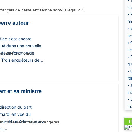
.
• 
sa
• 
l'
sserre autour
• 
ar
tice s'est encore
• 
iqué dans une nouvelle
se
e de sa fonction de
• 
 Trois enquêteurs de...
qu
• 
fœ
• 
rt et sa ministre
in
• 
ra
irection du parti
mardi en vue du
stre Ehud Olmert, qui a
P
,...