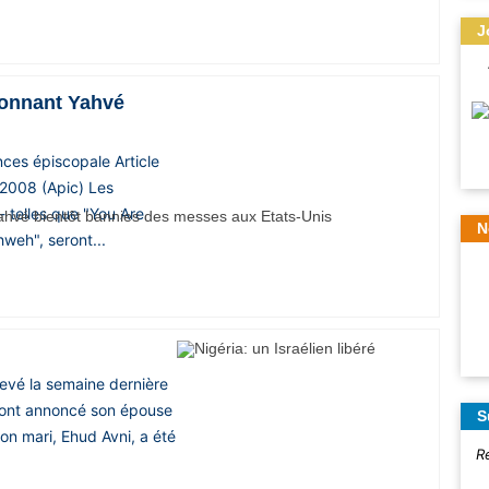
J
ionnant Yahvé
nces épiscopale Article
2008 (Apic) Les
- telles que "You Are
N
hweh", seront...
levé la semaine dernière
, ont annoncé son épouse
S
on mari, Ehud Avni, a été
R