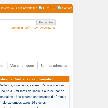
nscrivez-vous à la newsletter
Flux RSS
Contact
Samedi 08 Août 2026-
25 Av 5786
ine
Vos chroniques
Bonnes adresses
ubrique Contre la désinformation
Médecins, ingénieurs, cadres : l'exode silencieux
i coûte 3,5 milliards de shekels à Israël par an
Jerusalem : Les poutres carbonisées du Premier
mple exhumées après 26 siècles