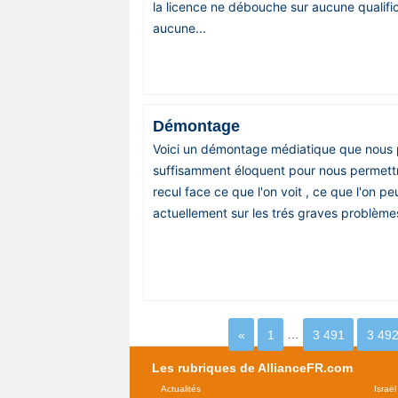
la licence ne débouche sur aucune qualifica
aucune...
Démontage
Voici un démontage médiatique que nous 
suffisamment éloquent pour nous permettr
recul face ce que l'on voit , ce que l'on pe
actuellement sur les trés graves problèmes
«
1
…
3 491
3 49
Les rubriques de AllianceFR.com
Actualités
Israël