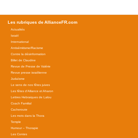
Les rubriques de AllianceFR.com
Actualités
Israël
International
Antisémitisme/Racisme
Contre la désinformation
Billet de Claudine
Revue de Presse de Valérie
Revue presse israélienne
Judaïsme
Le sens de nos fêtes juives
Les fêtes d'Alliance et Aharon
Lettres Hebraiques de Lalou
Coach Familial
Cacheroute
Les mots dans la Thora
Temple
Humour – Thorapie
Les Contes