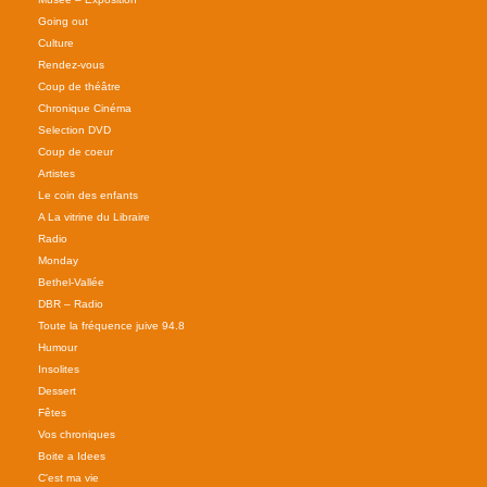
Going out
Culture
Rendez-vous
Coup de théâtre
Chronique Cinéma
Selection DVD
Coup de coeur
Artistes
Le coin des enfants
A La vitrine du Libraire
Radio
Monday
Bethel-Vallée
DBR – Radio
Toute la fréquence juive 94.8
Humour
Insolites
Dessert
Fêtes
Vos chroniques
Boite a Idees
C'est ma vie