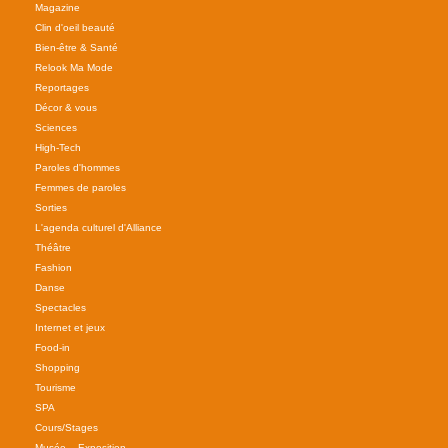
Magazine
Clin d'oeil beauté
Bien-être & Santé
Relook Ma Mode
Reportages
Décor & vous
Sciences
High-Tech
Paroles d'hommes
Femmes de paroles
Sorties
L'agenda culturel d'Alliance
Théâtre
Fashion
Danse
Spectacles
Internet et jeux
Food-in
Shopping
Tourisme
SPA
Cours/Stages
Musée – Exposition