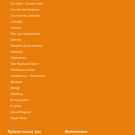
J'ai aime / J'ai pas aime
Courrier des lecteurs
Les bonnes adresses
L'équipe
Contact
Don aux associations
Cinéma
Paracha de la semaine
Haftarah
Cyberthora
Site Raphael Cohen
Dominique Aubier
Conférence – Rencontre
Musique
Design
Clubbing
Et nos petits ?
K.Acher
Jouez/Gagnez
Alyah Story
Suivez-nous sur
Annonceur