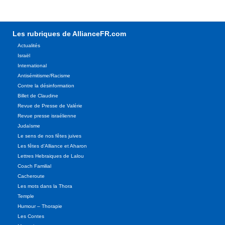
Les rubriques de AllianceFR.com
Actualités
Israël
International
Antisémitisme/Racisme
Contre la désinformation
Billet de Claudine
Revue de Presse de Valérie
Revue presse israélienne
Judaïsme
Le sens de nos fêtes juives
Les fêtes d'Alliance et Aharon
Lettres Hebraiques de Lalou
Coach Familial
Cacheroute
Les mots dans la Thora
Temple
Humour – Thorapie
Les Contes