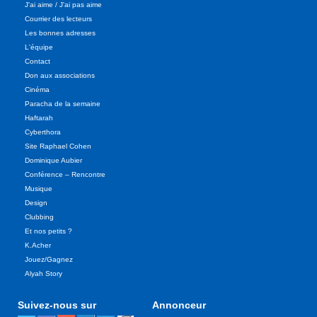
J'ai aime / J'ai pas aime
Courrier des lecteurs
Les bonnes adresses
L'équipe
Contact
Don aux associations
Cinéma
Paracha de la semaine
Haftarah
Cyberthora
Site Raphael Cohen
Dominique Aubier
Conférence – Rencontre
Musique
Design
Clubbing
Et nos petits ?
K.Acher
Jouez/Gagnez
Alyah Story
Suivez-nous sur
Annonceur