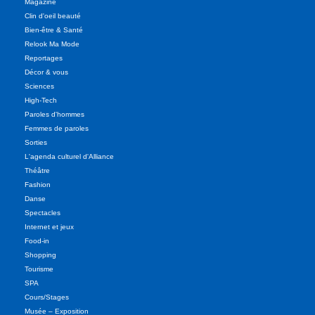
Magazine
Clin d'oeil beauté
Bien-être & Santé
Relook Ma Mode
Reportages
Décor & vous
Sciences
High-Tech
Paroles d'hommes
Femmes de paroles
Sorties
L'agenda culturel d'Alliance
Théâtre
Fashion
Danse
Spectacles
Internet et jeux
Food-in
Shopping
Tourisme
SPA
Cours/Stages
Musée – Exposition