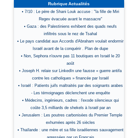
Rubrique Actualités
• 7/10 : Le père de Shani Louk accuse : "la fille de Miri
Regev évacuée avant le massacre"
• Gaza : des Palestiniens exhibent des quads neufs
infiltrés sous le nez de Tsahal
• Le pays candidat aux Accords d'Abraham voulait endormir
Israël avant de la conquérir . Plan de dupe
• Non, Sephora n'ouvre pas 11 boutiques en Israël le 20
août
• Joseph H. relaie sur LinkedIn une fausse « guerre antifa
contre les catholiques » financée par Israël
• Israël : Patients juifs maltraités par des soignants arabes
- Les témoignages déclenchent une enquête
• Médecins, ingénieurs, cadres : l'exode silencieux qui
coûte 3,5 milliards de shekels à Israël par an
• Jerusalem : Les poutres carbonisées du Premier Temple
exhumées après 26 siècles
• Thaïlande : une mère et sa fille israéliennes sauvagement
agressées par un Français