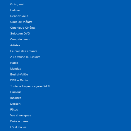
Going out
Culture
Rendez-vous
Coup de théâtre
Chronique Cinéma
Selection DVD
Coup de coeur
Artistes
Le coin des enfants
A La vitrine du Libraire
Radio
Monday
Bethel-Vallée
DBR – Radio
Toute la fréquence juive 94.8
Humour
Insolites
Dessert
Fêtes
Vos chroniques
Boite a Idees
C'est ma vie