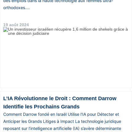
des emplois dans la haute technologie aux femmes ultra-
Vos
orthodoxes....
chroniques
19 août 2024
Les
bonnes
adresses
L’IA Révolutionne le Droit : Comment Darrow
Identifie les Prochains Grands
Comment Darrow fondé en Israël Utilise l'IA pour Détecter et
Anticiper les Grands Litiges à Impact La technologie juridique
reposant sur l’intelligence artificielle (IA) s’avère déterminante