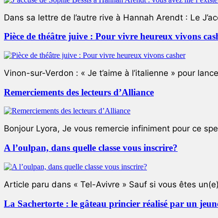
Dans sa lettre de l’autre rive à Hannah Arendt : Le J’a
Pièce de théâtre juive : Pour vivre heureux vivons cas
Vinon-sur-Verdon : « Je t’aime à l’italienne » pour lance
Remerciements des lecteurs d’Alliance
Bonjour Lyora, Je vous remercie infiniment pour ce specta
A l’oulpan, dans quelle classe vous inscrire?
Article paru dans « Tel-Avivre » Sauf si vous êtes un(e)
La Sachertorte : le gâteau princier réalisé par un jeun