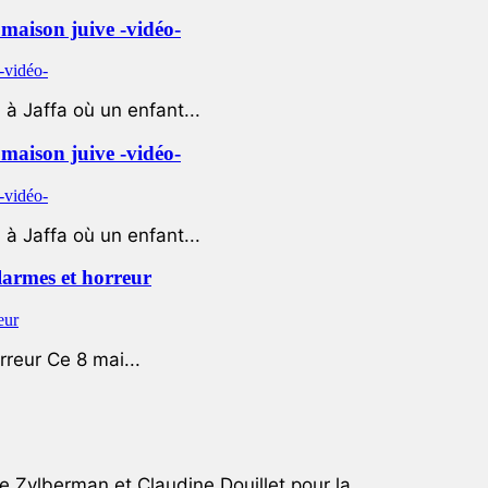
e maison juive -vidéo-
à Jaffa où un enfant...
e maison juive -vidéo-
à Jaffa où un enfant...
 larmes et horreur
rreur Ce 8 mai...
e Zylberman et Claudine Douillet pour la...