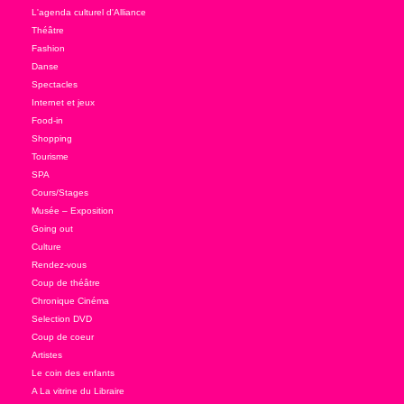
L'agenda culturel d'Alliance
Théâtre
Fashion
Danse
Spectacles
Internet et jeux
Food-in
Shopping
Tourisme
SPA
Cours/Stages
Musée – Exposition
Going out
Culture
Rendez-vous
Coup de théâtre
Chronique Cinéma
Selection DVD
Coup de coeur
Artistes
Le coin des enfants
A La vitrine du Libraire