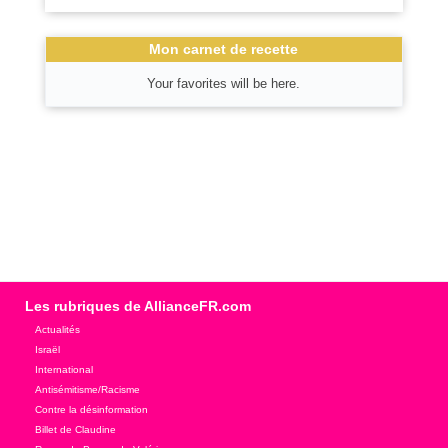
Mon carnet de recette
Your favorites will be here.
Les rubriques de AllianceFR.com
Actualités
Israël
International
Antisémitisme/Racisme
Contre la désinformation
Billet de Claudine