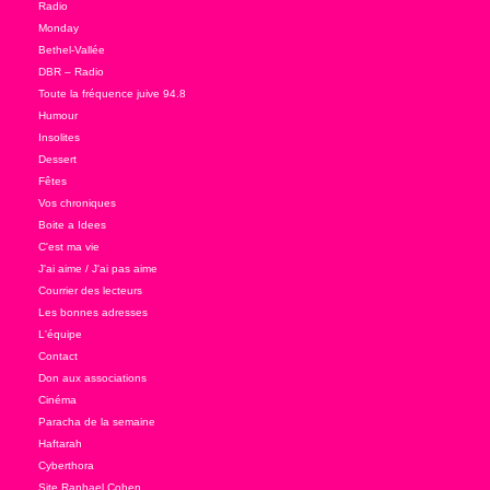
Radio
Monday
Bethel-Vallée
DBR – Radio
Toute la fréquence juive 94.8
Humour
Insolites
Dessert
Fêtes
Vos chroniques
Boite a Idees
C'est ma vie
J'ai aime / J'ai pas aime
Courrier des lecteurs
Les bonnes adresses
L'équipe
Contact
Don aux associations
Cinéma
Paracha de la semaine
Haftarah
Cyberthora
Site Raphael Cohen