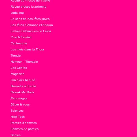
Revue de Presse de Valérie
Revue presse israélienne
Judaïsme
Le sens de nos fêtes juives
Les fêtes d'Alliance et Aharon
Lettres Hebraiques de Lalou
Coach Familial
Cacheroute
Les mots dans la Thora
Temple
Humour – Thorapie
Les Contes
Magazine
Clin d'oeil beauté
Bien-être & Santé
Relook Ma Mode
Reportages
Décor & vous
Sciences
High-Tech
Paroles d'hommes
Femmes de paroles
Sorties