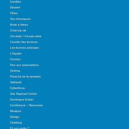
Insolites
Dessert
Fêtes
Vos chroniques
Boite a Idees
C'est ma vie
J'ai aime / J'ai pas aime
Courrier des lecteurs
Les bonnes adresses
L'équipe
Contact
Don aux associations
Cinéma
Paracha de la semaine
Haftarah
Cyberthora
Site Raphael Cohen
Dominique Aubier
Conférence – Rencontre
Musique
Design
Clubbing
Et nos petits ?