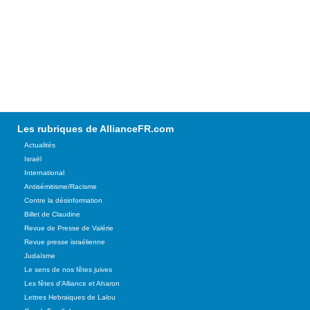
Les rubriques de AllianceFR.com
Actualités
Israël
International
Antisémitisme/Racisme
Contre la désinformation
Billet de Claudine
Revue de Presse de Valérie
Revue presse israélienne
Judaïsme
Le sens de nos fêtes juives
Les fêtes d'Alliance et Aharon
Lettres Hebraiques de Lalou