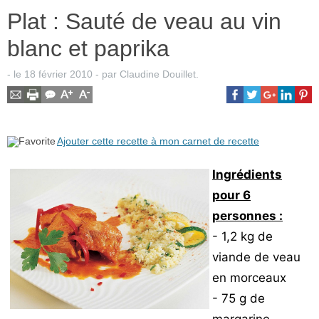
Plat : Sauté de veau au vin
blanc et paprika
- le
18 février 2010
-
par
Claudine Douillet
.
Ajouter cette recette à mon carnet de recette
Ingrédients
pour 6
personnes :
- 1,2 kg de
viande de veau
en morceaux
- 75 g de
margarine