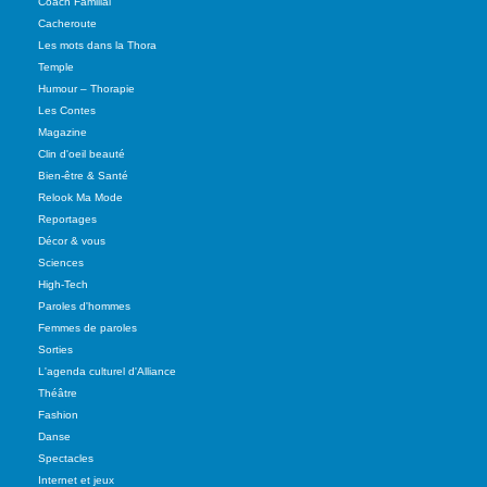
Coach Familial
Cacheroute
Les mots dans la Thora
Temple
Humour – Thorapie
Les Contes
Magazine
Clin d'oeil beauté
Bien-être & Santé
Relook Ma Mode
Reportages
Décor & vous
Sciences
High-Tech
Paroles d'hommes
Femmes de paroles
Sorties
L'agenda culturel d'Alliance
Théâtre
Fashion
Danse
Spectacles
Internet et jeux