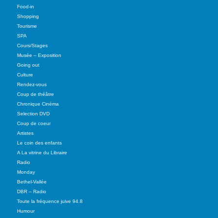
Food-in
Shopping
Tourisme
SPA
Cours/Stages
Musée – Exposition
Going out
Culture
Rendez-vous
Coup de théâtre
Chronique Cinéma
Selection DVD
Coup de coeur
Artistes
Le coin des enfants
A La vitrine du Libraire
Radio
Monday
Bethel-Vallée
DBR – Radio
Toute la fréquence juive 94.8
Humour