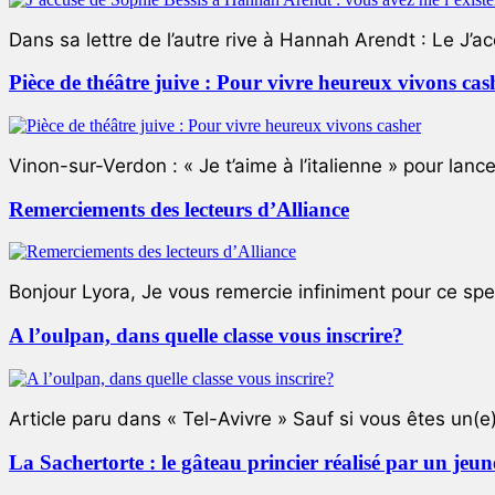
Dans sa lettre de l’autre rive à Hannah Arendt : Le J’a
Pièce de théâtre juive : Pour vivre heureux vivons cas
Vinon-sur-Verdon : « Je t’aime à l’italienne » pour lance
Remerciements des lecteurs d’Alliance
Bonjour Lyora, Je vous remercie infiniment pour ce specta
A l’oulpan, dans quelle classe vous inscrire?
Article paru dans « Tel-Avivre » Sauf si vous êtes un(e)
La Sachertorte : le gâteau princier réalisé par un jeun