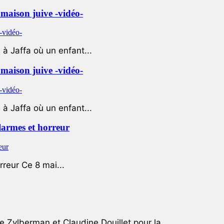
e maison juive -vidéo-
à Jaffa où un enfant...
e maison juive -vidéo-
à Jaffa où un enfant...
 larmes et horreur
rreur Ce 8 mai...
e Zylberman et Claudine Douillet pour la...