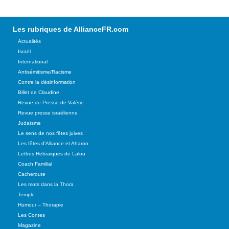
Les rubriques de AllianceFR.com
Actualités
Israël
International
Antisémitisme/Racisme
Contre la désinformation
Billet de Claudine
Revue de Presse de Valérie
Revue presse israélienne
Judaïsme
Le sens de nos fêtes juives
Les fêtes d'Alliance et Aharon
Lettres Hebraiques de Lalou
Coach Familial
Cacheroute
Les mots dans la Thora
Temple
Humour – Thorapie
Les Contes
Magazine