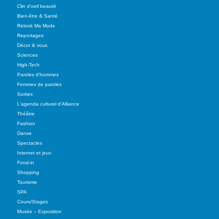
Clin d'oeil beauté
Bien-être & Santé
Relook Ma Mode
Reportages
Décor & vous
Sciences
High-Tech
Paroles d'hommes
Femmes de paroles
Sorties
L'agenda culturel d'Alliance
Théâtre
Fashion
Danse
Spectacles
Internet et jeux
Food-in
Shopping
Tourisme
SPA
Cours/Stages
Musée – Exposition