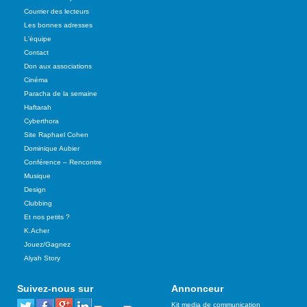
Courrier des lecteurs
Les bonnes adresses
L'équipe
Contact
Don aux associations
Cinéma
Paracha de la semaine
Haftarah
Cyberthora
Site Raphael Cohen
Dominique Aubier
Conférence – Rencontre
Musique
Design
Clubbing
Et nos petits ?
K.Acher
Jouez/Gagnez
Alyah Story
Suivez-nous sur
Annonceur
Kit media de communication