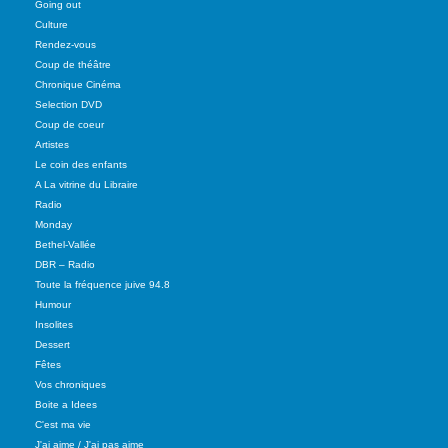
Going out
Culture
Rendez-vous
Coup de théâtre
Chronique Cinéma
Selection DVD
Coup de coeur
Artistes
Le coin des enfants
A La vitrine du Libraire
Radio
Monday
Bethel-Vallée
DBR – Radio
Toute la fréquence juive 94.8
Humour
Insolites
Dessert
Fêtes
Vos chroniques
Boite a Idees
C'est ma vie
J'ai aime / J'ai pas aime