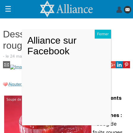
☰
Actualités
Dessert : Soupe de fruits
Judaïsme
rouges
Magazine
- le
24 mars 2009
-
par
Claudine Douillet
.
Sorties
Culture
Radio
Ajouter cette recette à mon carnet de recette
High-
Ingrédients
Tech
pour 4
Insolites
personnes :
- 500g de
Cuisine
fruits rouges