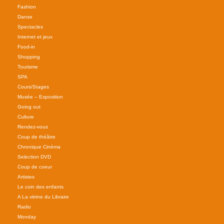
Fashion
Danse
Spectacles
Internet et jeux
Food-in
Shopping
Tourisme
SPA
Cours/Stages
Musée – Exposition
Going out
Culture
Rendez-vous
Coup de théâtre
Chronique Cinéma
Selection DVD
Coup de coeur
Artistes
Le coin des enfants
A La vitrine du Libraire
Radio
Monday