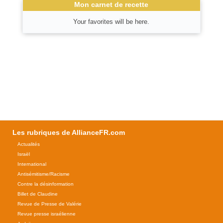
Mon carnet de recette
Your favorites will be here.
Les rubriques de AllianceFR.com
Actualités
Israël
International
Antisémitisme/Racisme
Contre la désinformation
Billet de Claudine
Revue de Presse de Valérie
Revue presse israélienne