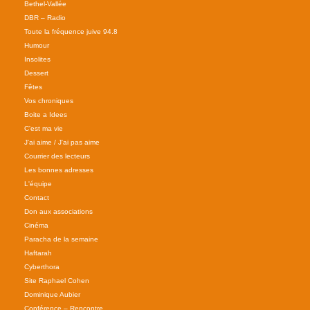
Bethel-Vallée
DBR – Radio
Toute la fréquence juive 94.8
Humour
Insolites
Dessert
Fêtes
Vos chroniques
Boite a Idees
C'est ma vie
J'ai aime / J'ai pas aime
Courrier des lecteurs
Les bonnes adresses
L'équipe
Contact
Don aux associations
Cinéma
Paracha de la semaine
Haftarah
Cyberthora
Site Raphael Cohen
Dominique Aubier
Conférence – Rencontre