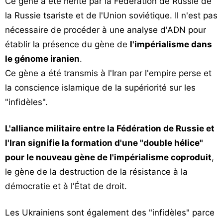
Ce gène a été hérité par la Fédération de Russie de
Vos
la Russie tsariste et de l'Union soviétique. Il n'est pas
chroniques
nécessaire de procéder à une analyse d'ADN pour
Les
établir la présence du gène de
l'impérialisme dans
bonnes
le génome iranien
.
adresses
Ce gène a été transmis à l'Iran par l'empire perse et
la conscience islamique de la supériorité sur les
"infidèles".
L'alliance militaire entre la Fédération de Russie et
l'Iran signifie la formation d'une "double hélice"
pour le nouveau gène de l'impérialisme coproduit
,
le gène de la destruction de la résistance à la
démocratie et à l'État de droit.
Les Ukrainiens sont également des "infidèles" parce