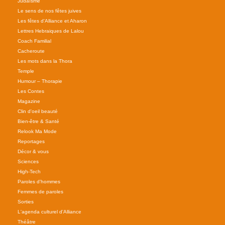
Judaïsme
Le sens de nos fêtes juives
Les fêtes d'Alliance et Aharon
Lettres Hebraiques de Lalou
Coach Familial
Cacheroute
Les mots dans la Thora
Temple
Humour – Thorapie
Les Contes
Magazine
Clin d'oeil beauté
Bien-être & Santé
Relook Ma Mode
Reportages
Décor & vous
Sciences
High-Tech
Paroles d'hommes
Femmes de paroles
Sorties
L'agenda culturel d'Alliance
Théâtre