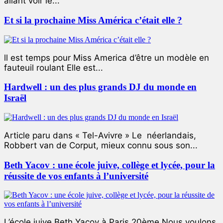
allant voir le...
Et si la prochaine Miss América c’était elle ?
ll est temps pour Miss America d’être un modèle en
fauteuil roulant Elle est...
Hardwell : un des plus grands DJ du monde en
Israël
Article paru dans « Tel-Avivre » Le néerlandais,
Robbert van de Corput, mieux connu sous son...
Beth Yacov : une école juive, collège et lycée, pour la
réussite de vos enfants à l’université
L’école juive Beth Yacov à Paris 20ème Nous voulons