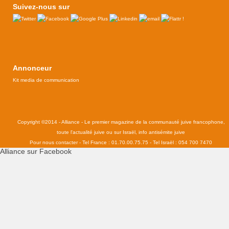
Suivez-nous sur
Annonceur
Kit media de communication
Copyright ©2014 - Alliance - Le premier magazine de la communauté juive francophone,
toute l'actualité juive ou sur Israël, info antisémite juive
Pour nous contacter - Tel France : 01.70.00.75.75 - Tel Israël : 054 700 7470
Alliance sur Facebook