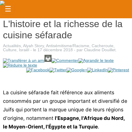
☰
L'histoire et la richesse de la
Actualités
cuisine séfarade
Judaïsme
Actualités
,
Alyah Story
,
Antisémitisme/Racisme
,
Cacheroute
,
Magazine
Culture
,
Israël
- le
17 décembre 2018
-
par
Claudine Douillet
.
Sorties
Culture
Radio
La cuisine séfarade fait référence aux aliments
High-
consommés par un groupe important et diversifié de
Tech
Juifs qui portent la marque unique de leurs régions
Insolites
d'origine, notamment
l'Espagne, l'Afrique du Nord,
Cuisine
le Moyen-Orient, l'Égypte et la Turquie
.