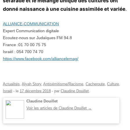
séfarade et le mélange unique des cultures ont
donné naissance à une cuisine assimilée et variée
.
ALLIANCE-COMMUNICATION
Expert Communication digitale
Ecoutez-nous sur Judaïques FM 94.8
France :01 70 00 75 75
Israël : 054 700 74 70
https://www.facebook.com/alliancelemag/
Actualités
,
Alyah Story
,
Antisémitisme/Racisme
,
Cacheroute
,
Culture
,
Israël
- le
17 décembre 2018
-
par
Claudine Douillet
.
Claudine Douillet
Voir les articles de Claudine Douillet
→