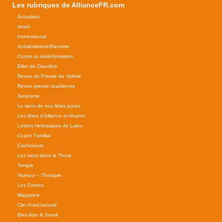
Les rubriques de AllianceFR.com
Actualités
Israël
International
Antisémitisme/Racisme
Contre la désinformation
Billet de Claudine
Revue de Presse de Valérie
Revue presse israélienne
Judaïsme
Le sens de nos fêtes juives
Les fêtes d'Alliance et Aharon
Lettres Hebraiques de Lalou
Coach Familial
Cacheroute
Les mots dans la Thora
Temple
Humour – Thorapie
Les Contes
Magazine
Clin d'oeil beauté
Bien-être & Santé