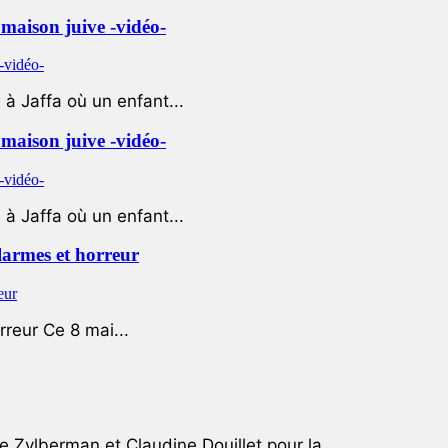
e maison juive -vidéo-
à Jaffa où un enfant...
e maison juive -vidéo-
à Jaffa où un enfant...
 larmes et horreur
rreur Ce 8 mai...
e Zylberman et Claudine Douillet pour la...