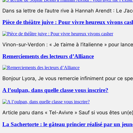
Dans sa lettre de l’autre rive à Hannah Arendt : Le J’a
Pièce de théâtre juive : Pour vivre heureux vivons cas
Vinon-sur-Verdon : « Je t’aime à l’italienne » pour lance
Remerciements des lecteurs d’Alliance
Bonjour Lyora, Je vous remercie infiniment pour ce specta
A l’oulpan, dans quelle classe vous inscrire?
Article paru dans « Tel-Avivre » Sauf si vous êtes un(e)
La Sachertorte : le gâteau princier réalisé par un jeun