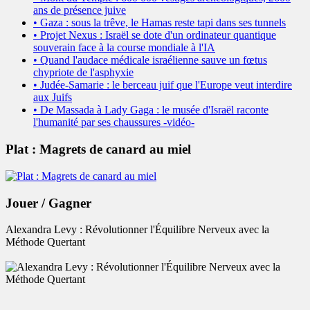
ans de présence juive
• Gaza : sous la trêve, le Hamas reste tapi dans ses tunnels
• Projet Nexus : Israël se dote d'un ordinateur quantique
souverain face à la course mondiale à l'IA
• Quand l'audace médicale israélienne sauve un fœtus
chypriote de l'asphyxie
• Judée-Samarie : le berceau juif que l'Europe veut interdire
aux Juifs
• De Massada à Lady Gaga : le musée d'Israël raconte
l'humanité par ses chaussures -vidéo-
Plat : Magrets de canard au miel
Jouer / Gagner
Alexandra Levy : Révolutionner l'Équilibre Nerveux avec la
Méthode Quertant