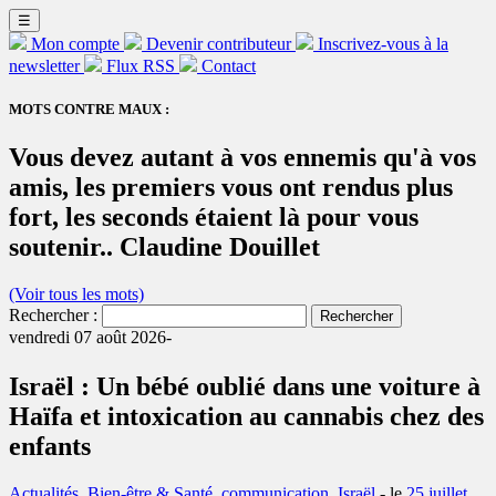
☰
Mon compte
Devenir contributeur
Inscrivez-vous à la
newsletter
Flux RSS
Contact
MOTS CONTRE MAUX :
Vous devez autant à vos ennemis qu'à vos
amis, les premiers vous ont rendus plus
fort, les seconds étaient là pour vous
soutenir.. Claudine Douillet
(Voir tous les mots)
Rechercher :
vendredi 07 août 2026-
Israël : Un bébé oublié dans une voiture à
Haïfa et intoxication au cannabis chez des
enfants
Actualités
,
Bien-être & Santé
,
communication
,
Israël
- le
25 juillet