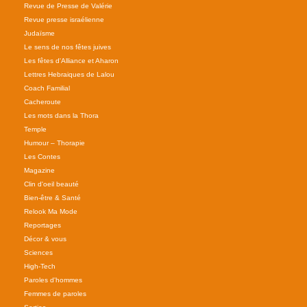
Revue de Presse de Valérie
Revue presse israélienne
Judaïsme
Le sens de nos fêtes juives
Les fêtes d'Alliance et Aharon
Lettres Hebraiques de Lalou
Coach Familial
Cacheroute
Les mots dans la Thora
Temple
Humour – Thorapie
Les Contes
Magazine
Clin d'oeil beauté
Bien-être & Santé
Relook Ma Mode
Reportages
Décor & vous
Sciences
High-Tech
Paroles d'hommes
Femmes de paroles