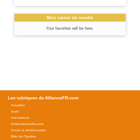
Mon carnet de recette
Your favorites will be here.
Les rubriques de AllianceFR.com
Actualités
Israël
International
Antisémitisme/Racisme
Contre la désinformation
Billet de Claudine