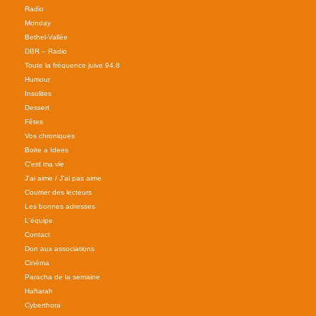
Radio
Monday
Bethel-Vallée
DBR – Radio
Toute la fréquence juive 94.8
Humour
Insolites
Dessert
Fêtes
Vos chroniques
Boite a Idees
C'est ma vie
J'ai aime / J'ai pas aime
Courrier des lecteurs
Les bonnes adresses
L'équipe
Contact
Don aux associations
Cinéma
Paracha de la semaine
Haftarah
Cyberthora