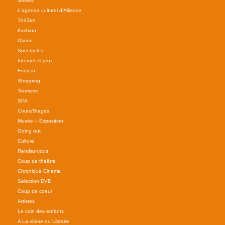
Sorties
L'agenda culturel d'Alliance
Théâtre
Fashion
Danse
Spectacles
Internet et jeux
Food-in
Shopping
Tourisme
SPA
Cours/Stages
Musée – Exposition
Going out
Culture
Rendez-vous
Coup de théâtre
Chronique Cinéma
Selection DVD
Coup de coeur
Artistes
Le coin des enfants
A La vitrine du Libraire