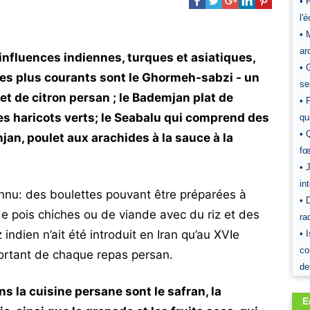
• 
l'
• 
ar
nfluences indiennes, turques et asiatiques,
• 
es plus courants sont le Ghormeh-sabzi - un
se
 et de citron persan ; le Bademjan plat de
• 
s haricots verts; le Seabalu qui comprend des
qu
• 
njan, poulet aux arachides à la sauce à la
fœ
• 
in
onnu: des boulettes pouvant être préparées à
• 
 de pois chiches ou de viande avec du riz et des
ra
indien n’ait été introduit en Iran qu’au XVIe
• 
co
mportant de chaque repas persan.
de
s la cuisine persane sont le safran, la
E