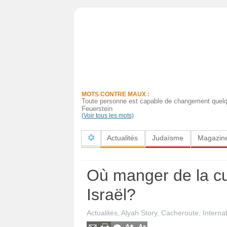
Actualités
Judaïsme
Magazine
MOTS CONTRE MAUX :
Sorties
Toute personne est capable de changement quelq
Feuerstein
(Voir tous les mots)
Culture
Actualités
Judaïsme
Magazin
Radio
High-
Où manger de la cu
Tech
Israël?
Insolites
Actualités
,
Alyah Story
,
Cacheroute
,
Interna
Cuisine