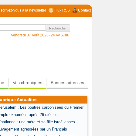
nscrivez-vous à la newsletter
Flux RSS
Contact
Vendredi 07 Août 2026-
24 Av 5786
ine
Vos chroniques
Bonnes adresses
ubrique Actualités
Jerusalem : Les poutres carbonisées du Premier
mple exhumées après 26 siècles
Thaïlande : une mère et sa fille israéliennes
uvagement agressées par un Français