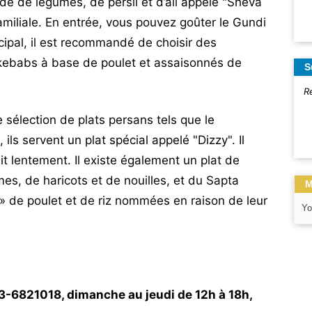
e de légumes, de persil et d’ail appelé "Sheva
amiliale. En entrée, vous pouvez goûter le Gundi
ncipal, il est recommandé de choisir des
i-kebabs à base de poulet et assaisonnés de
S
R
élection de plats persans tels que le
ls servent un plat spécial appelé "Dizzy". Il
uit lentement. Il existe également un plat de
mes, de haricots et de nouilles, et du Sapta
M
 » de poulet et de riz nommées en raison de leur
Yo
3-6821018, dimanche au jeudi de 12h à 18h,