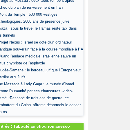
Purge au Mossad : deux têtes tombent après
échec du plan de renversement en Iran
Mont du Temple : 600 000 vestiges
chéologiques, 2600 ans de présence juive
Gaza : sous la trêve, le Hamas reste tapi dans
s tunnels
Projet Nexus : Israël se dote d'un ordinateur
antique souverain face à la course mondiale à l'IA
Quand l'audace médicale israélienne sauve un
tus chypriote de l'asphyxie
Judée-Samarie : le berceau juif que l'Europe veut
terdire aux Juifs
De Massada à Lady Gaga : le musée d'Israël
conte l'humanité par ses chaussures -vidéo-
Israël :Rescapé de trois ans de guerre, ce
mbattant du Golani affronte désormais le cancer
s os
ntrée : Taboulé au chou romanesco