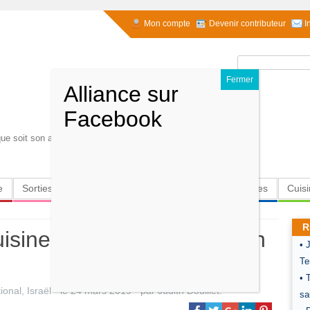
Mon compte
Devenir contributeur
I
Rechercher :
ue soit son age, son handicap.. Pr Reouven
e
Sorties
Culture
Radio
High-Tech
Insolites
Cuis
R
isine iranienne cachère en
• 
Te
• 
tional
,
Israël
- le
24 mars 2019
-
par
Judith Douillet
.
sa