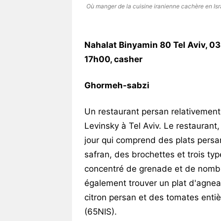
Où manger de la cuisine iranienne cachère en Isr
Nahalat Binyamin 80 Tel Aviv, 0
17h00, casher
Ghormeh-sabzi
Un restaurant persan relativemen
Levinsky à Tel Aviv. Le restaurant
jour qui comprend des plats persan
safran, des brochettes et trois typ
concentré de grenade et de nombr
également trouver un plat d'agne
citron persan et des tomates entiè
(65NIS).