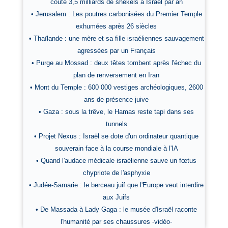
coûte 3,5 milliards de shekels à Israël par an
• Jerusalem : Les poutres carbonisées du Premier Temple
exhumées après 26 siècles
• Thaïlande : une mère et sa fille israéliennes sauvagement
agressées par un Français
• Purge au Mossad : deux têtes tombent après l'échec du
plan de renversement en Iran
• Mont du Temple : 600 000 vestiges archéologiques, 2600
ans de présence juive
• Gaza : sous la trêve, le Hamas reste tapi dans ses
tunnels
• Projet Nexus : Israël se dote d'un ordinateur quantique
souverain face à la course mondiale à l'IA
• Quand l'audace médicale israélienne sauve un fœtus
chypriote de l'asphyxie
• Judée-Samarie : le berceau juif que l'Europe veut interdire
aux Juifs
• De Massada à Lady Gaga : le musée d'Israël raconte
l'humanité par ses chaussures -vidéo-