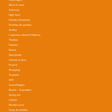
Décor & vous
Sciences
High-Tech
Paroles d'hommes
Femmes de paroles
Sorties
L'agenda culturel d'Alliance
Théâtre
Fashion
Danse
Spectacles
Internet et jeux
Food-in
Shopping
Tourisme
SPA
Cours/Stages
Musée – Exposition
Going out
Culture
Rendez-vous
Coup de théâtre