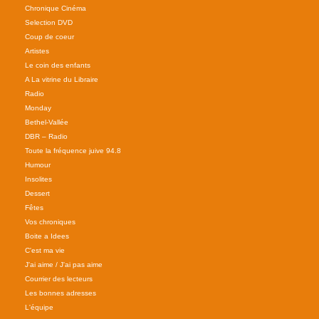
Chronique Cinéma
Selection DVD
Coup de coeur
Artistes
Le coin des enfants
A La vitrine du Libraire
Radio
Monday
Bethel-Vallée
DBR – Radio
Toute la fréquence juive 94.8
Humour
Insolites
Dessert
Fêtes
Vos chroniques
Boite a Idees
C'est ma vie
J'ai aime / J'ai pas aime
Courrier des lecteurs
Les bonnes adresses
L'équipe