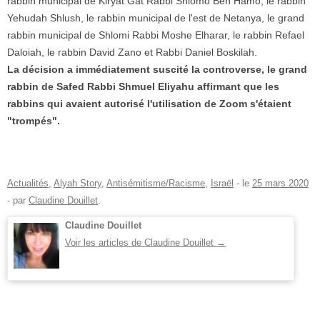
rabbin municipal de Kiryat Gat Rabbi Shlomo Ben Hamo, le rabbin
Yehudah Shlush, le rabbin municipal de l'est de Netanya, le grand
rabbin municipal de Shlomi Rabbi Moshe Elharar, le rabbin Refael
Daloiah, le rabbin David Zano et Rabbi Daniel Boskilah.
La décision a immédiatement suscité la controverse, le grand
rabbin de Safed Rabbi Shmuel Eliyahu affirmant que les
rabbins qui avaient autorisé l'utilisation de Zoom s'étaient
"trompés".
Actualités
,
Alyah Story
,
Antisémitisme/Racisme
,
Israël
- le
25 mars 2020
-
par
Claudine Douillet
.
Claudine Douillet
Voir les articles de Claudine Douillet
→