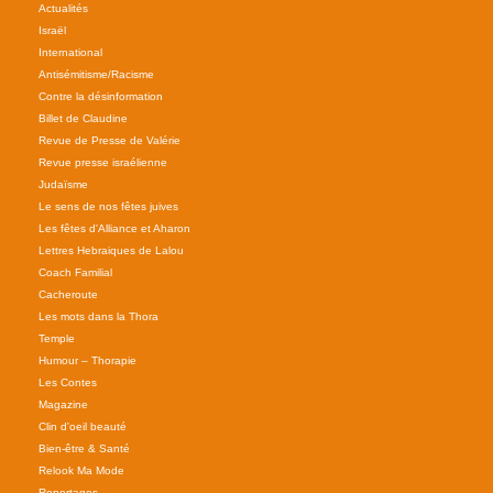
Actualités
Israël
International
Antisémitisme/Racisme
Contre la désinformation
Billet de Claudine
Revue de Presse de Valérie
Revue presse israélienne
Judaïsme
Le sens de nos fêtes juives
Les fêtes d'Alliance et Aharon
Lettres Hebraiques de Lalou
Coach Familial
Cacheroute
Les mots dans la Thora
Temple
Humour – Thorapie
Les Contes
Magazine
Clin d'oeil beauté
Bien-être & Santé
Relook Ma Mode
Reportages