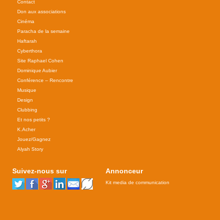
Contact
Don aux associations
Cinéma
Paracha de la semaine
Haftarah
Cyberthora
Site Raphael Cohen
Dominique Aubier
Conférence – Rencontre
Musique
Design
Clubbing
Et nos petits ?
K.Acher
Jouez/Gagnez
Alyah Story
Suivez-nous sur
Annonceur
Kit media de communication