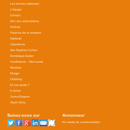
Les bonnes adresses
L'équipe
Contact
Don aux associations
Cinéma
Paracha de la semaine
Haftarah
Cyberthora
Site Raphael Cohen
Dominique Aubier
Conférence – Rencontre
Musique
Design
Clubbing
Et nos petits ?
K.Acher
Jouez/Gagnez
Alyah Story
Suivez-nous sur
Annonceur
Kit media de communication