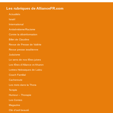
Les rubriques de AllianceFR.com
Actualités
Israël
International
Antisémitisme/Racisme
Contre la désinformation
Billet de Claudine
Revue de Presse de Valérie
Revue presse israélienne
Judaïsme
Le sens de nos fêtes juives
Les fêtes d'Alliance et Aharon
Lettres Hebraiques de Lalou
Coach Familial
Cacheroute
Les mots dans la Thora
Temple
Humour – Thorapie
Les Contes
Magazine
Clin d'oeil beauté