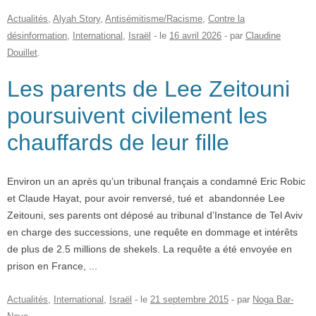
Vos
Actualités
,
Alyah Story
,
Antisémitisme/Racisme
,
Contre la
chroniques
désinformation
,
International
,
Israël
- le
16 avril 2026
-
par
Claudine
Douillet
.
Les
bonnes
Les parents de Lee Zeitouni
adresses
poursuivent civilement les
chauffards de leur fille
Environ un an après qu’un tribunal français a condamné Eric Robic
et Claude Hayat, pour avoir renversé, tué et abandonnée Lee
Zeitouni, ses parents ont déposé au tribunal d’Instance de Tel Aviv
en charge des successions, une requête en dommage et intérêts
de plus de 2.5 millions de shekels. La requête a été envoyée en
prison en France, ...
Actualités
,
International
,
Israël
- le
21 septembre 2015
-
par
Noga Bar-