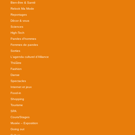
Bien-être & Santé
Relook Ma Mode
Reportages
Décor & vous
Sciences
High-Tech
Paroles d'hommes
Femmes de paroles
Sorties
L'agenda culturel d'Alliance
Théâtre
Fashion
Danse
Spectacles
Internet et jeux
Food-in
Shopping
Tourisme
SPA
Cours/Stages
Musée – Exposition
Going out