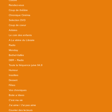
Culture
Rendez-vous
Coup de théâtre
Chronique Cinéma
Selection DVD
Coup de coeur
Artistes
Le coin des enfants
A La vitrine du Libraire
Radio
Monday
Bethel-Vallée
DBR – Radio
Toute la fréquence juive 94.8
Humour
Insolites
Dessert
Fêtes
Vos chroniques
Boite a Idees
C'est ma vie
J'ai aime / J'ai pas aime
Courrier des lecteurs